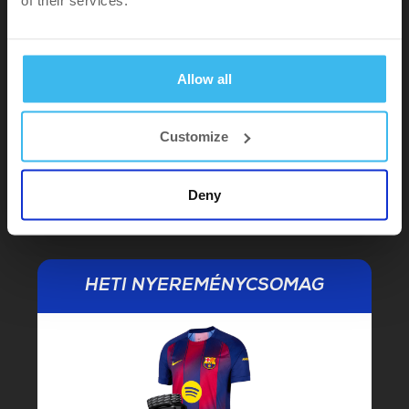
2 fő részére Repülőjegy Budapestről
Barcelonába és vissza​
2 fő részére Barcelonában szállás egy
Allow all
éjszakára​
2 db VIP belépőjegy egy szeptemberi
Customize
hazai FC Barcelona mérkőzésre​
2 db belépőjegy a BARCA múzeumba
Deny
HETI NYEREMÉNYCSOMAG