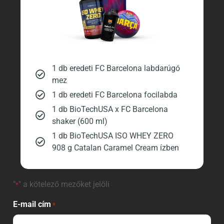
1 db eredeti FC Barcelona labdarúgó
mez ​
1 db eredeti FC Barcelona focilabda​
1 db BioTechUSA x FC Barcelona
shaker (600 ml)​
1 db BioTechUSA ISO WHEY ZERO
908 g Catalan Caramel Cream ízben
"
" a kötelező mezőket jelöli
*
E-mail cím
*