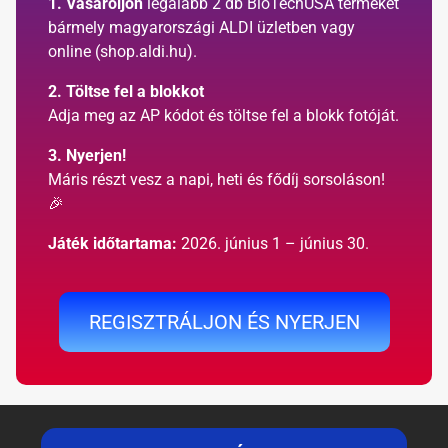
1. Vásároljon
legalább 2 db BioTechUSA terméket
bármely magyarországi ALDI üzletben vagy
online
(shop.aldi.hu)
.
2. Töltse fel a blokkot
Adja meg az AP kódot és töltse fel a blokk fotóját.
3. Nyerjen!
Máris részt vesz a napi, heti és fődíj sorsoláson!
🎉
Játék időtartama:
2026. június 1 – június 30.
REGISZTRÁLJON ÉS NYERJEN