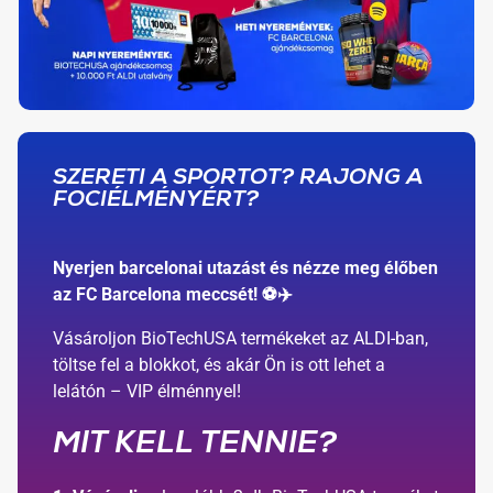
SZERETI A SPORTOT? RAJONG A
FOCIÉLMÉNYÉRT?
Nyerjen barcelonai utazást és nézze meg élőben
az FC Barcelona meccsét! ⚽✈️
Vásároljon BioTechUSA termékeket az ALDI-ban,
töltse fel a blokkot, és akár Ön is ott lehet a
lelátón – VIP élménnyel!
MIT KELL TENNIE?